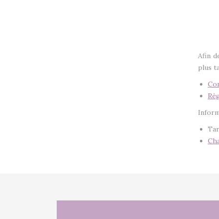
Afin d
plus t
Con
Règ
Inform
Tar
Cha