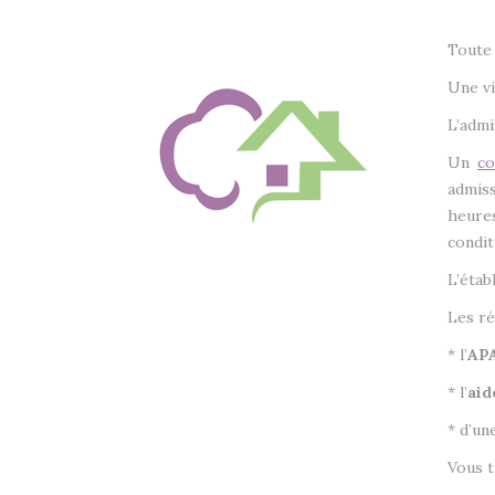
Toute 
Une vi
L’admi
Un
co
admiss
heures
condit
L’étab
Les ré
* l’
APA
* l’
aid
* d’un
Vous t